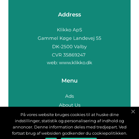
Address
web:
www.klikko.dk
Menu
Ads
About Us
Cookies
På vores website bruges cookies til at huske dine
indstillinger, statistik og personalisering af indhold og
Contact
annoncer. Denne information deles med tredjepart. Ved
Sitemap
fortsat brug af websiden godkender du cookiepolitikken.