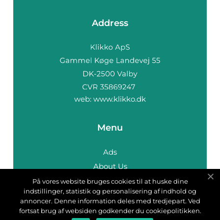
Address
web:
www.klikko.dk
Menu
Ads
About Us
Cookies
På vores website bruges cookies til at huske dine
indstillinger, statistik og personalisering af indhold og
Contact
annoncer. Denne information deles med tredjepart. Ved
Sitemap
fortsat brug af websiden godkender du cookiepolitikken.