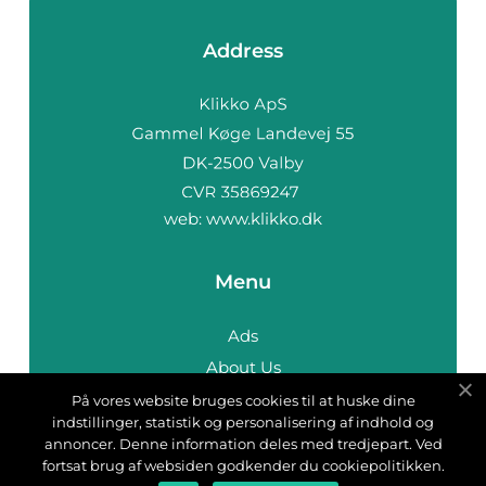
Address
web:
www.klikko.dk
Menu
Ads
About Us
Cookies
På vores website bruges cookies til at huske dine
indstillinger, statistik og personalisering af indhold og
Contact
annoncer. Denne information deles med tredjepart. Ved
Sitemap
fortsat brug af websiden godkender du cookiepolitikken.