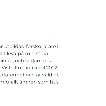
 utbildad förskollärare i
let leva på min stora
mifrån, och sedan förra
isto Förlag i april 2022,
rfarenhet och är väldigt
ramförallt ämnen som hus