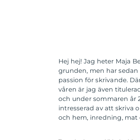
Hej hej! Jag heter Maja B
grunden, men har sedan år 
passion för skrivande. Dä
våren är jag även titulera
och under sommaren år 20
intresserad av att skriva
och hem, inredning, mat 