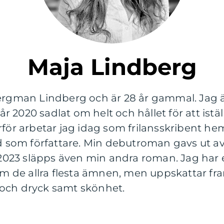
Maja Lindberg
ergman Lindberg och är 28 år gammal. Jag är
2020 sadlat om helt och hållet för att istäl
rför arbetar jag idag som frilansskribent he
d som författare. Min debutroman gavs ut av V
23 släpps även min andra roman. Jag har e
 om de allra flesta ämnen, men uppskattar f
och dryck samt skönhet.